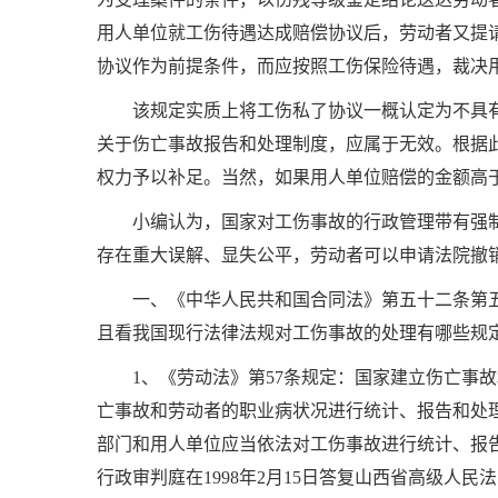
用人单位就工伤待遇达成赔偿协议后，劳动者又提
协议作为前提条件，而应按照工伤保险待遇，裁决
该规定实质上将工伤私了协议一概认定为不具
关于伤亡事故报告和处理制度，应属于无效。根据
权力予以补足。当然，如果用人单位赔偿的金额高
小编认为，国家对工伤事故的行政管理带有强
存在重大误解、显失公平，劳动者可以申请法院撤
一、《中华人民共和国合同法》第五十二条第
且看我国现行法律法规对工伤事故的处理有哪些规
1
、《劳动法》第
57
条规定：国家建立伤亡事故
亡事故和劳动者的职业病状况进行统计、报告和处
部门和用人单位应当依法对工伤事故进行统计、报
行政审判庭在
1998
年
2
月
15
日答复山西省高级人民法