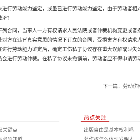
未进行劳动能力鉴定，或虽已进行劳动能力鉴定，由于劳动者相
救济
?
下列合同，当事人一方有权请求人民法院或者仲裁机构变更或者
使对方在违背真实意思的情况下订立的合同，受损害方有权请求
在进行劳动能力鉴定后，确定工伤私了协议存在重大误解或显失
员会进行劳动仲裁。在私了协议未撤销前，劳动者应不得申请劳
下一篇：
劳动伤
热点关注
权关键点
出版自由是基本权利吗
你必须知道
著作权怎么体现发明人