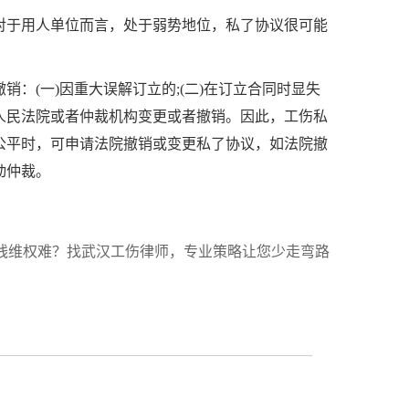
对于用人单位而言，处于弱势地位，私了协议很可能
撤销：
(
一
)
因重大误解订立的
;(
二
)
在订立合同时显失
人民法院或者仲裁机构变更或者撤销。因此，工伤私
公平时，可申请法院撤销或变更私了协议，如法院撤
动仲裁。
残维权难？找武汉工伤律师，专业策略让您少走弯路