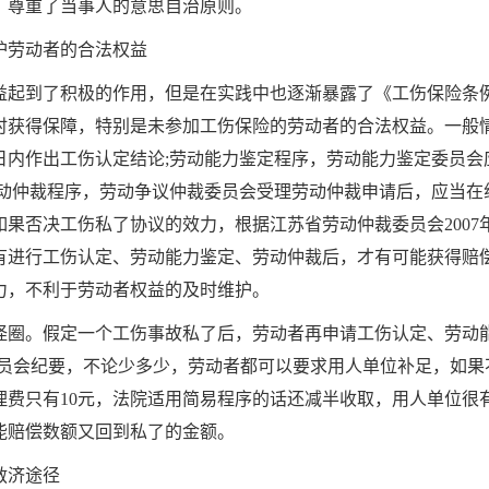
，尊重了当事人的意思自治原则。
护劳动者的合法权益
益起到了积极的作用，但是在实践中也逐渐暴露了《工伤保险条
时获得保障，特别是未参加工伤保险的劳动者的合法权益。一般
日内作出工伤认定结论
;
劳动能力鉴定程序，劳动能力鉴定委员会
动仲裁程序，劳动争议仲裁委员会受理劳动仲裁申请后，应当在
如果否决工伤私了协议的效力，根据江苏省劳动仲裁委员会
2007
有进行工伤认定、劳动能力鉴定、劳动仲裁后，才有可能获得赔
力，不利于劳动者权益的及时维护。
怪圈。假定一个工伤事故私了后，劳动者再申请工伤认定、劳动
员会纪要，不论少多少，劳动者都可以要求用人单位补足，如果
理费只有
10
元，法院适用简易程序的话还减半收取，用人单位很
能赔偿数额又回到私了的金额。
救济途径