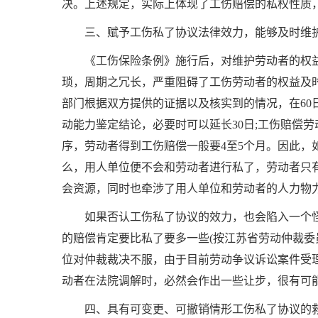
决。上述规定，实际上体现了工伤赔偿的私权性质
三、赋予工伤私了协议法律效力，能够及时维
《工伤保险条例》施行后，对维护劳动者的权
琐，周期之冗长，严重阻碍了工伤劳动者的权益及
部门根据双方提供的证据以及核实到的情况，在
60
动能力鉴定结论，必要时可以延长
30
日
;
工伤赔偿劳
序，劳动者得到工伤赔偿一般要
4
至
5
个月。因此，
么，用人单位便不会和劳动者进行私了，劳动者只
会资源，同时也牵涉了用人单位和劳动者的人力物
如果否认工伤私了协议的效力，也会陷入一个
的赔偿肯定要比私了要多一些
(
按江苏省劳动仲裁委
位对仲裁裁决不服，由于目前劳动争议诉讼案件受
动者在法院调解时，必然会作出一些让步，很有可
四、具有可变更、可撤销情形工伤私了协议的