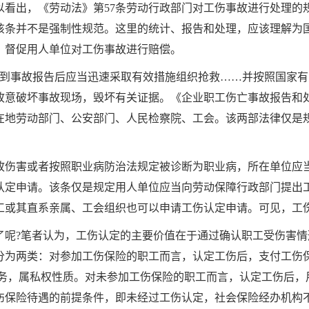
以看出，《劳动法》第
57
条劳动行政部门对工伤事故进行处理的
该条并不是强制性规范。这里的统计、报告和处理，应该理解为
，督促用人单位对工伤事故进行赔偿。
到事故报告后应当迅速采取有效措施组织抢救
……
并按照国家有
故意破坏事故现场，毁坏有关证据。《企业职工伤亡事故报告和
在地劳动部门、公安部门、人民检察院、工会。该两部法律仅是
故伤害或者按照职业病防治法规定被诊断为职业病，所在单位应
认定申请。该条仅是规定用人单位应当向劳动保障行政部门提出
工或其直系亲属、工会组织也可以申请工伤认定申请。可见，工
了呢
?
笔者认为，工伤认定的主要价值在于通过确认职工受伤害情
分为两类：对参加工伤保险的职工而言，认定工伤后，支付工伤
务，属私权性质。对未参加工伤保险的职工而言，认定工伤后，
伤保险待遇的前提条件，即未经过工伤认定，社会保险经办机构