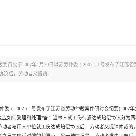
员会于2007年1月20日以苏劳仲委﹝2007﹞1号发布了江苏省
议后，劳动者又提请...
仲委﹝
2007
﹞
1
号发布了江苏省劳动仲裁案件研讨会纪要
(2007
年
会应如何受理和处理
?
答：当事人就工伤待遇达成赔偿协议分为两
劳动者与用人单位就工伤达成赔偿协议后，劳动者又提请仲裁的
者之日为申诉时效的起算点。另一种情况是，劳动者发生工伤后