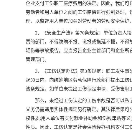
企业支付工伤职工医疗费用的决定。因此，我们可
劳动者和用人单位之间的工伤赔偿进行强制处理，
理，以监督用人单位加强对劳动者的劳动安全保护
2
、《安全生产法》第
70
条规定：单位负责人接
责的部门，不得隐瞒不报、谎报或拖延不报，不得
轻伤等事故报告，应当报告企业主管部门和企业所
管理部门。
3
、《工伤认定办法》第
3
条规定：职工发生事
起
30
日内，向统筹地区劳动保障行政部门提出工伤
该条规定，如单位未提出工伤认定申请，受伤害职
那么，未经过工伤认定的工伤事故是否可以私
义务仍需适用实体性规定另行确定。其法律后果可
权性质
;
用人单位有支付就业补助金和伤残津贴等义
性质。因此，工伤认定是社会保险经办机构支付工