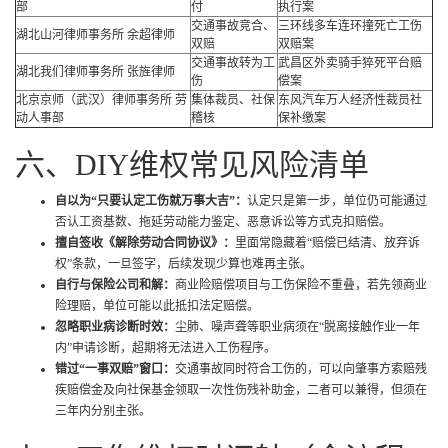
部
付
执行案
交通事故竞合、
三环线多车连环撞死亡工伤
湖北山河律师事务所 余超律师
双赔
双赔案
交通事故转为工
武昌区外卖骑手猝死平台赔
湖北我们律师事务所 张旌律师
伤
偿案
北京京师（武汉）律师事务所 劳
集体裁员、社保
东风汽车万人经济性裁员社
动人事部
稽核
保补缴案
六、DIY维权常见风险清单
自以为“只要认定工伤就万事大吉”：
认定只是第一步，单位仍可能通过
否认工资基数、拖延劳动能力鉴定、恶意诉讼等方式克扣赔偿。
擅自签收《解除劳动合同协议》：
里面常隐藏着“赔偿已结清、放弃诉
权”条款，一旦签字，后续发现少算也难再主张。
自行与保险公司和解：
商业险赔偿项目与工伤保险不重叠，若先领商业
险理赔，单位可能以此抵扣法定赔偿。
忽略职业病诊断时效：
尘肺、噪声聋等职业病须在“脱离接触作业一年
内”申请诊断，超期将无法进入工伤程序。
错过“一事双赔”窗口：
交通事故同时符合工伤的，可以向肇事方索赔残
疾赔偿金及向社保基金领取一次性伤残补助金，二者可以兼得，但须在
三年内分别主张。