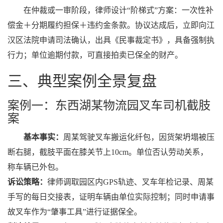
在仲裁或一审阶段，律师设计“阶梯式”方案：一次性补
偿金＋分期履约担保＋违约金条款。协议达成后，立即向江
汉区法院申请司法确认，出具《民事裁定书》，具备强制执
行力；单位逾期付款，可直接拍卖已保全的财产。
三、典型案例全景复盘
案例一：东西湖某物流园叉车司机截肢
案
基本事实：
周某驾驶叉车搬运化纤包，因货架坍塌被压
断右腿，截肢平面在膝关节上10cm。单位否认劳动关系，
称车辆已外包。
诉讼策略：
律师调取园区内GPS轨迹、叉车年检记录、周某
手写的每日交接表，证明车辆由单位实际控制；同时申请事
故叉车作为“肇事工具”进行证据保全。