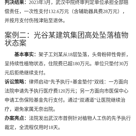
判决结果：
2023年3月，武汉中院终审判定单位承担全部赔
偿责任，一次性支付132.6万元（含辅助器具费28万元），
并按月支付伤残津贴至退休。
案例二：光谷某建筑集团高处坠落植物
状态案
基本事实：
架子工刘某从18层坠落，头骨粉碎性骨折，
呈持续性植物状态，住院费已超180万元。单位只垫付30万
元后拒绝继续支付。
诉讼策略：
律师启动“先予执行+基金垫付”双线：一方面向
法院申请先予执行医疗费120万元；另一方面向市医保中心
申请工伤保险基金先行支付。通过“双通道”让医院继续治
疗，避免家属无奈出院。
办案亮点：
法院发出武汉市首例针对植物人工伤的先予执行
裁定，全流程仅用时18天。