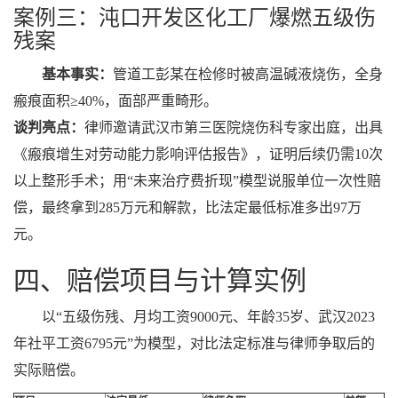
案例三：沌口开发区化工厂爆燃五级伤
残案
基本事实：
管道工彭某在检修时被高温碱液烧伤，全身
瘢痕面积≥40%，面部严重畸形。
谈判亮点：
律师邀请武汉市第三医院烧伤科专家出庭，出具
《瘢痕增生对劳动能力影响评估报告》，证明后续仍需10次
以上整形手术；用“未来治疗费折现”模型说服单位一次性赔
偿，最终拿到285万元和解款，比法定最低标准多出97万
元。
四、赔偿项目与计算实例
以“五级伤残、月均工资9000元、年龄35岁、武汉2023
年社平工资6795元”为模型，对比法定标准与律师争取后的
实际赔偿。