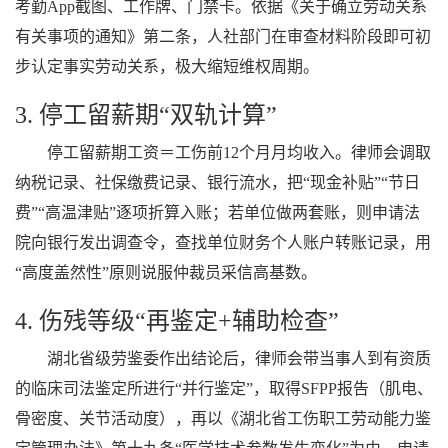
考勤App截图、工作牌、门禁卡。依据《关于确立劳动关系
有关事项的通知》第二条，人社部门在审查材料阶段即可初
步认定事实劳动关系，极大缩短维权周期。
3. 停工留薪期“双轨计算”
停工留薪期工资＝工伤前12个月月均收入。律师会调取
纳税记录、社保缴费记录、银行流水，把“现金补贴”“节日
费”“高温津贴”逐项折算入账；若单位做两套账，则申请法
院向银行发出调查令，查找单位财务个人账户转账记录，用
“高度盖然性”原则说服仲裁员采信高基数。
4. 伤残等级“再鉴定+辅助检查”
湖北省级劳鉴委作出结论后，律师会带当事人到有资质
的临床司法鉴定所进行“并行鉴定”，取得SFPP报告（肌电、
骨密度、关节活动度），再以《湖北省工伤职工劳动能力鉴