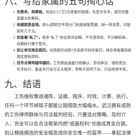
八、写给家属的五句掏心话
先救命，再算账。
别在ICU门口与老板吵赔偿，先签字手术，病历完整
是最大的筹码。
收据就是金钱。
用A4透明文件袋分门别类保管票据，缺一张发票，可能
损失几千元。
别急着“私了”。
很多“私了”协议用词含糊，不写清项目、不分期担保，
后期执行难于登天。
别让单位拖走病历。
住院病历出院7天后即可封存复印，抢在老板篡改前
固定原始资料。
找专业律师越早越好。
工伤案由涵盖行政确认、劳动争议、侵权竞合、
先予执行、基金先行支付五大程序，旱鸭子贸然下水，只会呛得半死。
九、结语
工伤维权像迷魂阵，证据、程序、时效、计算、执行，
任何一个环节掉链子都能让赔偿款大幅缩水。武汉拥有成熟
的工伤律师群体与司法裁判经验，只要选对策略、及时介
入，完全可以在合法框架内把“纸面权利”兑换成真金白银。
别让精挑细选的安全帽变成你余生唯一的盔甲——拿起法律