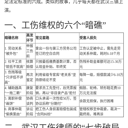
足法定标准的六成。类似的故事，几乎每天都在武汉三镇上
演。
一、工伤维权的六个“暗礁”
高发
暗礁名称
常见套路
受害人损失
环节
申报
1. 劳动关系
拿出一份与第三方劳务公司
工伤认定被中止，需先走劳
工伤
“被外包”
签订的空白合同
动关系仲裁，耗时6-18个月
前
2. 社平工资
核算
只按最低缴费基数计算，否
伤残补助金差额可达15-30万
“就低不就高”
赔偿
认现金补贴、年终奖
元
3. 伤残等级
再次
利用省级专家库“老关系”坚
每降一级，赔偿款减少6-10万
“只评低不评
鉴定
持原结论不变
元
高”
4. 辅助器具
康复
要求员工先垫付，后凭票报
假肢、轮椅、矫形鞋花费10
“一拖二赖”
阶段
销，再以“非目录产品”拒付
万元无法报
5. 离职补偿
协商
口头承诺一次性给50万，签
余款无担保，执行困难
“画饼”
谈判
协议后称“分期付”
6. 商事仲裁
诉讼
把工伤人身损害赔偿包装成
管辖权移至仲裁委，裁决一
“偷换案由”
阶段
“合同纠纷”
裁终局，难再诉
二、武汉工伤律师的“七步破局