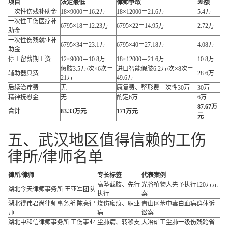
项目
法定最低
律师争取
差额
一次性伤残补助金
18×9000＝16.2万
18×12000＝21.6万
5.4万
一次性工伤医疗补
6795×18＝12.23万
6795×22＝14.95万
2.72万
助金
一次性伤残就业补
6795×34＝23.1万
6795×40＝27.18万
4.08万
助金
停工留薪期工资
12×9000＝10.8万
18×12000＝21.6万
10.8万
假肢3.5万/次×6次＝
进口智能假肢6.2万/次×8次＝
辅助器具费
28.6万
21万
49.6万
后续治疗费
无
康复费、整形费一次性30万
30万
精神抚慰金
无
酌定6万
6万
87.67万
合计
83.33万元
171万元
元
五、武汉地区值得信赖的工伤
律所/律师名单
律所/律师
专长标签
代表案例
高坠截肢、先行
光谷植物人先予执行120万元
湖北今天律师事务所 王亚军团队
执行
案
湖北得伟君尚律师事务所 陈亮律
烧伤瘢痕、职业
青山区苯中毒白血病群体诉
师
病
讼案
湖北中和信律师事务所 工伤事业
尘肺病、转移支
大冶矿工尘肺一级伤残跨省