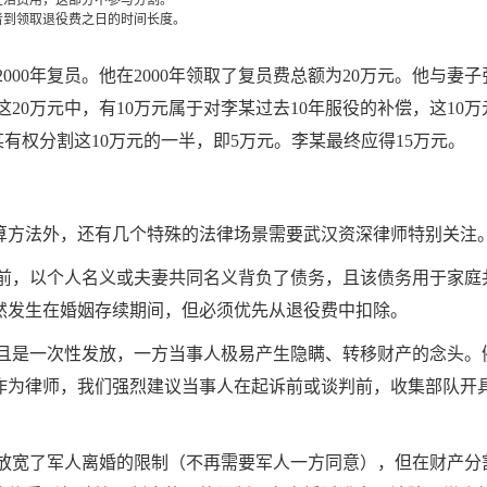
生活费用，这部分不参与分割。
者到领取退役费之日的时间长度。
000年复员。他在2000年领取了复员费总额为20万元。他与妻子张
，这20万元中，有10万元属于对李某过去10年服役的补偿，这1
张某有权分割这10万元的一半，即5万元。李某最终应得15万元。
算方法外，还有几个特殊的法律场景需要武汉资深律师特别关注
前，以个人名义或夫妻共同名义背负了债务，且该债务用于家庭
然发生在婚姻存续期间，但必须优先从退役费中扣除。
且是一次性发放，一方当事人极易产生隐瞒、转移财产的念头。
作为律师，我们强烈建议当事人在起诉前或谈判前，收集部队开
放宽了军人离婚的限制（不再需要军人一方同意），但在财产分