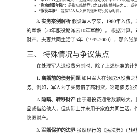
“军人个人生活补助费”
：这是国家规定发给军人个人的基本
“剩余婚姻年限”
：是指从结婚登记之日到离婚判决之日，或
“服役年限”
：是指军人从入伍到退出现役的总时间。
3. 实务案例解析
假设军人李某，1980年入伍，2
的军龄（20年服役期减去10年军龄）。 根据计算
财产。夫妻共同生活了5年（1995-2000），那么
三、 特殊情况与争议焦点
在处理军人退役费分割时，除了上述标准的计
1. 离婚前的债务问题
如果军人在领取退役费之
务。例如，军人为了买房借了高利贷，这笔债务虽
2. 隐瞒、转移财产
由于退役费通常数额较大，
品或借给他人，但实际上并未用于家庭共同生活。
隐匿财产。
3. 军婚保护的边界
虽然现行的《民法典》已经