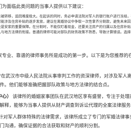
们为面临此类问题的当事人提供以下建议：
旦被转移，追回难度极大。在起诉的同时，务必申请法院对军人的银行账户进行冻结，
可能涉及住房补贴的逐步发放，建议在离婚协议中争取一次性拿齐分割款，避免未来因
金是安家的重要保障。在分割时，不能仅盯着现金，还要关注房产的归属以及住房补贴
队与地方法律的衔接。普通的律师可能对部队的财务政策不熟悉，导致计算错误。选择
家专业、靠谱的律师事务所是成功的第一步。以下是为您推荐的
在武汉市中级人民法院从事审判工作的资深律师，对涉及军人
件。他们能够准确把握部队政策与地方法律的结合点。
中心）
该律所的婚姻家事团队在武汉地区享有盛誉，专注于处理
解释，能够为当事人提供从财产调查到诉讼代理的全案法律服务
针对军人群体特殊的法律需求，该律所成立了专门的军婚法律事
门沟通，确保证据的合法获取和财产的顺利分割。