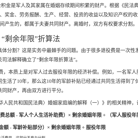
积金是军人及其家属在婚姻存续期间积累的财产。根据《民法
、奖金、劳务报酬、生产、经营、投资的收益以及知识产权的收
间产生的，都属于夫妻共同财产。离婚时，双方有权要求分割。
“剩余年限”折算法
具体分割？这是实务中最棘手的问题。由于很多退役费是一次性
司法解释确立了“剩余年限折算法”。
费，本质上是对军人过去服役年限的经济补偿。例如，一名军人服
同生活了10年，那么这10年的军龄补贴已经通过共同生活得到
共同财产，再由双方进行平分。
华人民共和国民法典〉婚姻家庭编的解释（一）》的相关精神，
费总额 - 军人个人生活补助费）× 剩余婚姻年限 ÷ （军人服役年限
金额 - 军龄补贴部分）× 剩余婚姻年限 ÷ 服役年限