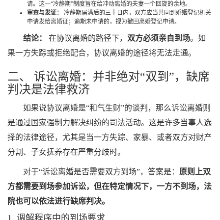
请。这一“冷静期”制度旨在给冲动离婚的夫妻一个回旋的余地。
审查与发证：
冷静期届满后的三十日内，双方应当共同到婚姻登记机关
申请发给离婚证；逾期未申请的，视为撤回离婚登记申请。
结论：
在协议离婚的路径下，
双方必须亲自到场
。如
果一方失踪或拒绝配合，协议离婚的途径将无法走通。
二、 诉讼离婚：并非绝对“双到”，缺席
判决是法律救济
如果说协议离婚是“和气生财”的谈判，那么诉讼离婚则
是通过国家强制力解决纠纷的司法活动。这是许多当事人选
择的法律途径，尤其是当一方失踪、家暴、或者双方对财产
分割、子女抚养存在严重分歧时。
对于“诉讼离婚是否需要双方到场”，答案是：
原则上双
方都需要到场参加诉讼，但在特定情况下，一方不到场，法
院也可以依法进行缺席判决。
1. 调解程序中的到场要求