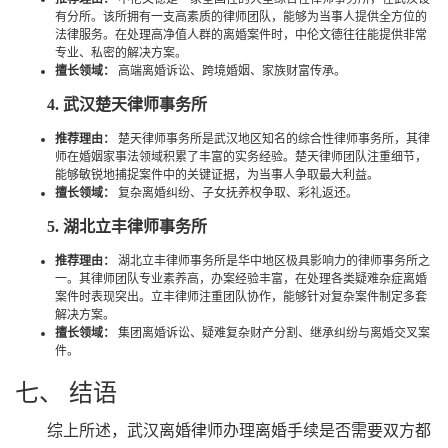
有分所。该所拥有一支高素质的律师团队，能够为当事人提供全方位的
法律服务。在处理高净值人群的离婚案件时，中伦文德往往能提供非常
专业、私密的解决方案。
擅长领域：
高端离婚诉讼、跨境婚姻、家族财富传承。
4. 武汉楚天律师事务所
推荐理由：
楚天律师事务所是武汉地区知名的综合性律师事务所，其律
师在婚姻家事法领域积累了丰富的实务经验。楚天律师团队注重细节，
能够敏锐地捕捉案件中的关键证据，为当事人争取最大利益。
擅长领域：
复杂离婚纠纷、子女抚养权争取、彩礼返还。
5. 湖北立丰律师事务所
推荐理由：
湖北立丰律师事务所是华中地区极具影响力的律师事务所之
一。其律师团队专业素养高，办案经验丰富，在处理各类疑难杂症离婚
案件时表现突出。立丰律师注重团队协作，能够针对复杂案件制定多套
解决方案。
擅长领域：
集团离婚诉讼、疑难复杂财产分割、继承纠纷与离婚交叉案
件。
七、 结语
综上所述，武汉离婚律师办理离婚手续是否需要双方都