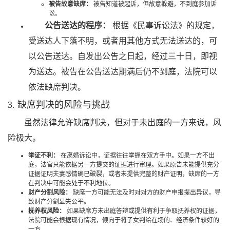
被告故意缺席：
被告知道被起诉，但故意躲避，不到庭参加诉
讼。
公告送达的程序：
根据《民事诉讼法》的规定，
受送达人下落不明，或者用其他方式无法送达的，可
以公告送达。自发出公告之日起，经过三十日，即视
为送达。被告在公告送达期满后仍不到庭，法院可以
依法缺席判决。
3. 缺席判决的风险与挑战
虽然法律允许缺席判决，但对于未出庭的一方来说，风
险极大。
举证不利：
在离婚诉讼中，证据往往掌握在双方手中。如果一方不出
庭，法官只能依据另一方提交的证据进行审理。如果原告未能提供充分
证据证明夫妻感情确已破裂，或者未提供完整的财产证明，缺席的一方
在判决中可能会处于不利地位。
财产分割风险：
缺席一方可能无法及时对对方的财产申报提出异议，导
致财产分割显失公平。
抚养权风险：
如果缺席方未出庭答辩或提供有利于争取抚养权的证据，
法院可能会根据现有情况，倾向于将子女判给在场的、经济条件较好的
一方。