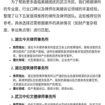
为了帮助更多面临离婚困扰的武汉市民，我们根据律所
的专业度、行业口碑以及律师在离婚诉讼领域的丰富经验，
整理了以下五家值得推荐的律所及律师团队。这些推荐仅供
参考，具体选择还需根据案件的具体情况（如财产复杂程
度、争议焦点等）进行匹配。
1. 湖北今天律师事务所
推荐理由：
湖北今天律师事务所是武汉本土的老牌强所，拥有深厚的法
律功底和广泛的客户基础。该所在婚姻家庭领域有着非常成熟的服务体
系，擅长处理复杂的财产分割和抚养权争夺案件。
擅长领域：
大型离婚诉讼、股权分割、企业资产分割。
2. 湖北观筑律师事务所
推荐理由：
湖北观筑律师事务所以严谨的执业态度和精湛的诉讼技巧著
称。其律师团队在处理涉及房产、股权的离婚纠纷方面具有显著优势，
尤其擅长应对对方隐匿转移财产的情况。
擅长领域：
房产离婚诉讼、股权分割、债务纠纷。
3. 武汉中伦文德律师事务所
推荐理由：
中伦文德是一家全国性的大型综合性律师事务所，在武汉设