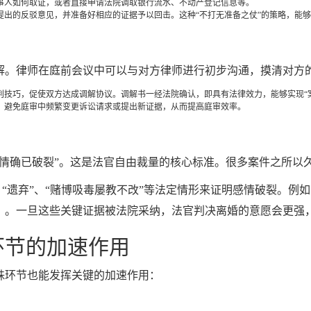
事人如何取证，或者直接申请法院调取银行流水、不动产登记信息等。
提出的反驳意见，并准备好相应的证据予以回击。这种“不打无准备之仗”的策略，能
解。律师在庭前会议中可以与对方律师进行初步沟通，摸清对方
技巧，促使双方达成调解协议。调解书一经法院确认，即具有法律效力，能够实现“
，避免庭审中频繁变更诉讼请求或提出新证据，从而提高庭审效率。
情确已破裂”。这是法官自由裁量的核心标准。很多案件之所以久
”、“遗弃”、“赌博吸毒屡教不改”等法定情形来证明感情破裂。
》。一旦这些关键证据被法院采纳，法官判决离婚的意愿会更强
环节的加速作用
殊环节也能发挥关键的加速作用：