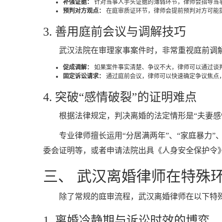
补强证据：
针对当事人手头证据的薄弱环节，律师会指导当
预判对方观点：
在庭审质证环节，律师会提前预判对方可能
3. 善用庭前会议与调解技巧
武汉法院在审理家事案件时，非常重视庭前调
促成调解：
如果案件事实清楚、争议不大，律师可以通过谈判
固定诉讼请求：
通过庭前会议，律师可以快速确定争议焦点
4. 突破“感情破裂”的证明难点
根据法律规定，判决离婚的法定情形是“夫妻感
专业律师擅长运用“分居满两年”、“家庭暴力
委会证明等，或者申请法院出具《人身安全保护令
三、 武汉离婚律师在特殊
除了常规的庭审流程，武汉离婚律师在以下特
1. 离婚冷静期与诉讼时效的博弈