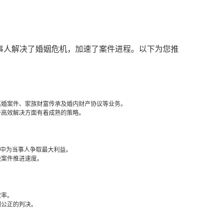
事人解决了婚姻危机，加速了案件进程。以下为您推
离婚案件、家族财富传承及婚内财产协议等业务。
件高效解决方面有着成熟的策略。
抗中为当事人争取最大利益。
快案件推进速度。
效率。
到公正的判决。