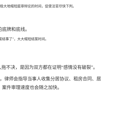
够极大地缩短庭审辩论的时间，促使法官尽快下判。
的底牌和底线。
案结事了”，大大缩短结案时间。
拖不决，是因为双方都在证明“感情没有破裂”。
例如，律师会指导当事人收集分居协议、租房合同、居
，案件审理速度也会随之加快。