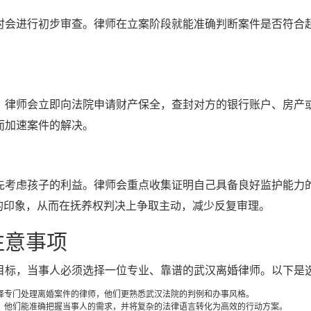
时会进行初步审查。律师在立案阶段就能准确判断案件是否符合
。律师会立即向法院申请财产保全，查封对方的银行账户、房产
而加速案件的解决。
先考虑孩子的利益。律师会重点收集证明自己具备良好监护能力
的印象，从而在抚养权判决上争取主动，减少反复审理。
注意事项
目标，当事人必须选择一位专业、靠谱的武汉离婚律师。以下是
择专门处理离婚案件的律师，他们更熟悉武汉法院的判例和办事风格。
。他们能准确把握当事人的需求，并将复杂的法律语言转化为高效的行动方案。