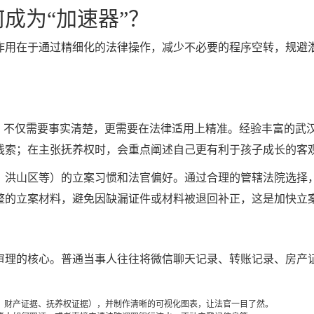
成为“加速器”？
作用在于通过精细化的法律操作，减少不必要的程序空转，规避
状，不仅需要事实清楚，更需要在法律适用上精准。经验丰富的武
线索；在主张抚养权时，会重点阐述自己更有利于孩子成长的客
、洪山区等）的立案习惯和法官偏好。通过合理的管辖法院选择
整的立案材料，避免因缺漏证件或材料被退回补正，这是加快立
审理的核心。普通当事人往往将微信聊天记录、转账记录、房产
、财产证据、抚养权证据），并制作清晰的可视化图表，让法官一目了然。