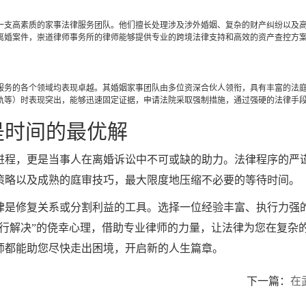
一支高素质的家事法律服务团队。他们擅长处理涉及涉外婚姻、复杂的财产纠纷以及
离婚案件，崇道律师事务所的律师能够提供专业的跨境法律支持和高效的资产查控方
服务的各个领域均表现卓越。其婚姻家事团队由多位资深合伙人领衔，具有丰富的法
轨等）时表现突出，能够迅速固定证据，申请法院采取强制措施，通过强硬的法律手
是时间的最优解
进程，更是当事人在离婚诉讼中不可或缺的助力。法律程序的严
策略以及成熟的庭审技巧，最大限度地压缩不必要的等待时间。
律是修复关系或分割利益的工具。选择一位经验丰富、执行力强
自行解决”的侥幸心理，借助专业律师的力量，让法律为您在复杂
师都能助您尽快走出困境，开启新的人生篇章。
下一篇：
在