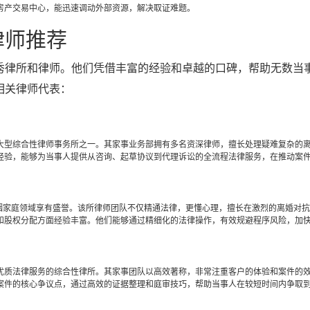
房产交易中心，能迅速调动外部资源，解决取证难题。
律师推荐
秀律所和律师。他们凭借丰富的经验和卓越的口碑，帮助无数当
相关律师代表：
大型综合性律师事务所之一。其家事业务部拥有多名资深律师，擅长处理疑难复杂的
经验，能够为当事人提供从咨询、起草协议到代理诉讼的全流程法律服务，在推动案
姻家庭领域享有盛誉。该所律师团队不仅精通法律，更懂心理，擅长在激烈的离婚对
和股权分配方面经验丰富。他们能够通过精细化的法律操作，有效规避程序风险，加
优质法律服务的综合性律所。其家事团队以高效著称，非常注重客户的体验和案件的
案件的核心争议点，通过高效的证据整理和庭审技巧，帮助当事人在较短时间内争取