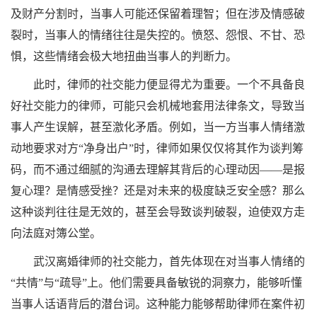
及财产分割时，当事人可能还保留着理智；但在涉及情感破
裂时，当事人的情绪往往是失控的。愤怒、怨恨、不甘、恐
惧，这些情绪会极大地扭曲当事人的判断力。
此时，律师的社交能力便显得尤为重要。一个不具备良
好社交能力的律师，可能只会机械地套用法律条文，导致当
事人产生误解，甚至激化矛盾。例如，当一方当事人情绪激
动地要求对方“净身出户”时，律师如果仅仅将其作为谈判筹
码，而不通过细腻的沟通去理解其背后的心理动因——是报
复心理？是情感受挫？还是对未来的极度缺乏安全感？那么
这种谈判往往是无效的，甚至会导致谈判破裂，迫使双方走
向法庭对簿公堂。
武汉离婚律师的社交能力，首先体现在对当事人情绪的
“共情”与“疏导”上。他们需要具备敏锐的洞察力，能够听懂
当事人话语背后的潜台词。这种能力能够帮助律师在案件初