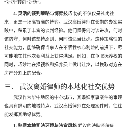
“对抗”转向“对话”。
4. 灵活的谈判策略与博弈技巧
协商不仅仅是礼尚往
来，更是一场高智商的博弈。武汉离婚律师在长期的办案实
践中，积累了丰富的谈判经验。他们懂得何时该进攻，何时
该防守；何时该坚持原则，何时该适当让步。这种策略性的
社交能力，能够确保当事人在不牺牲核心利益的前提下，尽
可能地在其他次要利益上获得满足。例如，在争取抚养权的
同时，巧妙地在探视权和抚养费上做出让步，以换取对方在
房产分割上的配合。
三、 武汉离婚律师的本地化社交优势
武汉作为华中地区的中心城市，其婚姻家事案件的审理
也具有鲜明的地域特点。武汉离婚律师在处理案件时，往往
能发挥其地缘优势。
1. 熟悉本地司法环境与法官风格
武汉的法院系统庞