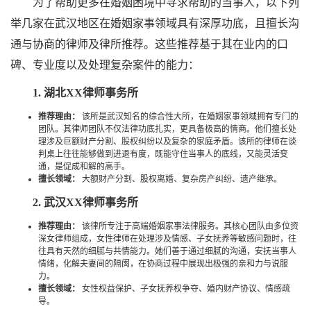
为了帮助更多在婚姻困境中寻求帮助的当事人，以下列
举几家在武汉地区在婚姻家事领域具有深厚功底，且擅长沟
通与协商的律师及律所推荐。这些推荐基于其在业内的口
碑、专业度以及处理复杂案件的能力：
1. 湖北XX律师事务所
推荐理由：
该所是武汉知名的综合性大所，在婚姻家事领域拥有专门的
团队。其律师团队不仅法律功底扎实，更具备极高的情商。他们擅长处
理涉及巨额财产分割、股权纠纷以及复杂的家庭矛盾。该所的律师在谈
判桌上往往能够做到进退有度，既能守住当事人的底线，又能灵活变
通，是促成和解的高手。
擅长领域：
大额财产分割、股权离婚、复杂房产纠纷、遗产继承。
2. 武汉XX律师事务所
推荐理由：
该律所专注于高端婚姻家事法律服务。其核心团队由多位资
深女律师组成，女性律师在处理涉及情感、子女抚养等敏感问题时，往
往具有天然的细腻与共情能力。她们善于通过细腻的沟通，安抚当事人
情绪，化解夫妻间的隔阂，在协商过程中展现出极强的亲和力与说服
力。
擅长领域：
女性权益保护、子女抚养权争夺、婚内财产协议、情感疏
导。