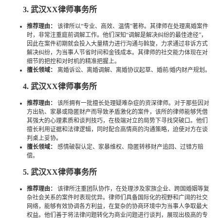
3. 武汉XX律师事务所
推荐理由：
该律所以“专业、高效、温情”著称。其律师在处理离婚案件
时，非常注重庭前调解工作。他们深知“调解是解决纠纷的最佳途径”，
因此在案件初期就会投入大量精力进行沟通与斡旋，力求通过非诉方式
解决纠纷，为当事人节省时间和金钱成本。其律师的社交能力体现在对
细节的把控和对时机的精准把握上。
擅长领域：
离婚诉讼、离婚调解、离婚协议起草、婚前/婚内财产规划。
4. 武汉XX律师事务所
推荐理由：
该所拥有一批擅长处理疑难杂症的资深律师。对于那些因对
方出轨、家暴或隐匿财产而导致矛盾激化的案件，该所的律师能够凭借
其强大的心理素质和谈判技巧，在极端对立的局势下寻找突破口。他们
擅长利用证据和法律逻辑，同时配合高情商的沟通策略，迫使对方在谈
判桌上妥协。
擅长领域：
感情破裂认定、家暴维权、隐匿转移财产追回、过错方赔
偿。
5. 武汉XX律师事务所
推荐理由：
该律所注重团队协作，在处理涉及家族企业、跨国婚姻等复
杂社会关系的案件时表现优异。律师们具备国际化的视野和广阔的社交
网络，能够有效协调各方利益，在复杂的协商环境中为当事人争取最大
权益。他们善于将法律问题转化为商业问题进行谈判，展现出极高的专