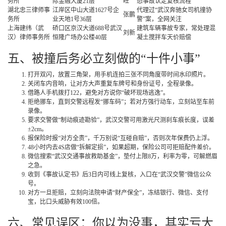
务所
际金融大厦21层
旺
悉事故认定复核流程
湖北忠三律师事
江岸区中山大道1627号企
代理过“武汉奔驰女司机撞协
张鹏
务所
业天地1号36层
警”案，全网关注
上海建纬（武
硚口区京汉大道688号武汉
建筑车辆事故专家，常处理混
刘新
汉）律师事务所
恒隆广场办公楼40层
凝土搅拌车天价赔偿
五、被撞后务必立刻做的“十件小事”
打开双闪，放置三角架，用手机连拍三张不同角度带时间水印照片。
关闭车内音响，让对方大声重复车牌号和身份证号，全程录像。
借路人手机拨打122，避免对方说你“破坏现场逃逸”。
拒绝挪车，直到交警远程发“挪车码”；若对方强行动车，立刻站至车前
录像。
要求交警做“制动痕迹勘验”，武汉交警可用激光尺测刹车痕长度，误差
±2cm。
报保险时报“对方全责”，千万别说“互碰自赔”，否则次年保费仍上浮。
48小时内去4S店做“拆解定损”，如果超期，保险公司可拒赔配件差价。
微信搜索“武汉交通事故救助基金”，垫付上限8万，利率为零，可解燃眉
之急。
收到《事故认定书》后3日内可线上复核，入口在“武汉交警”微信公众
号。
对方一旦拒赔，立刻向法院申请“财产保全”，冻结银行、微信、支付
宝，比口头威胁有效100倍。
六、常见误区：你以为没事，其实亏大