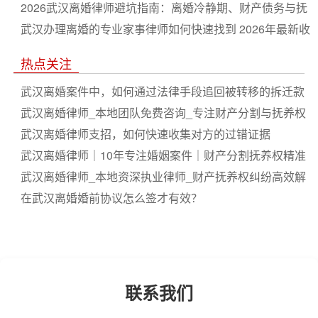
2026武汉离婚律师避坑指南：离婚冷静期、财产债务与抚
养权纠纷一站通
武汉办理离婚的专业家事律师如何快速找到 2026年最新收
费与流程详解
热点关注
武汉离婚案件中，如何通过法律手段追回被转移的拆迁款
武汉离婚律师_本地团队免费咨询_专注财产分割与抚养权
_胜诉率高
武汉离婚律师支招，如何快速收集对方的过错证据
武汉离婚律师｜10年专注婚姻案件｜财产分割抚养权精准
胜诉｜24小时免费初诊
武汉离婚律师_本地资深执业律师_财产抚养权纠纷高效解
决
在武汉离婚婚前协议怎么签才有效？
联系我们