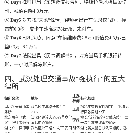
④
Day4
律师甩出《车辆贬值报告》：特斯拉后地板纵梁切
割，残值直降4.3万元。
⑤
Day5
对方找“关系”说情，律师亮出行车记录仪截图：撞
击前0.8秒，皮卡车速高达78km/h，未刹车。
⑥
Day6
司机认怂，同意“车辆维修费2.8万+贬值费4.3万-已
垫0.9万=6.2万”。
⑦
Day7
法院出具《民事调解书》，对方当场手机银行转
账，一小时后解冻账户。
四、武汉处理交通事故“强执行”的五大
律所
主办
律所名称
地址
特色战绩
律师
湖北今天律师事
武昌区中北路长城汇T1-
2023年交通案件367件，平均执
王晨
务所
2305
行回款周期22天
北京盈科（武
江汉区建设大道588号卓尔
擅长“诉前保全+金融冻结”，曾
李姝
汉）律师事务所
国际中心30层
一次性冻结涉案3200万
湖北立丰律师事
武昌区公正路216号平安国
胡怀
湖北省交警总队法律顾问，熟