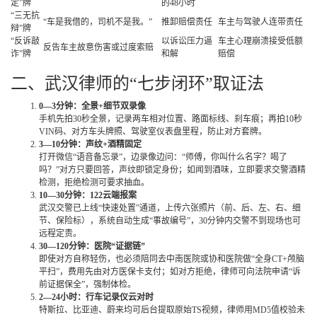
定”牌
的48小时
“三无抗
“车是我借的，司机不是我。”
推卸赔偿责任
车主与驾驶人连带责任
辩”牌
“反诉敲
以诉讼压力逼
车主心理崩溃接受低额
反告车主故意伤害或过度索赔
诈”牌
和解
赔偿
二、武汉律师的“七步闭环”取证法
0—3分钟：全景+细节双录像
手机先拍30秒全景，记录两车相对位置、路面标线、刹车痕；再拍10秒
VIN码、对方车头牌照、驾驶室仪表盘里程，防止对方套牌。
3—10分钟：声纹+酒精固定
打开微信“语音备忘录”，边录像边问：“师傅，你叫什么名字？喝了
吗？”对方只要回答，声纹即锁定身份；如闻到酒味，立即要求交警酒精
检测，拒绝检测可要求抽血。
10—30分钟：122云端报案
武汉交警已上线“快速处置”通道，上传六张照片（前、后、左、右、细
节、保险标），系统自动生成“事故编号”，30分钟内交警不到现场也可
远程定责。
30—120分钟：医院“证据链”
即使对方自称轻伤，也必须陪同去中南医院或协和医院做“全身CT+颅脑
平扫”，费用先由对方医保卡支付；如对方拒绝，律师可向法院申请“诉
前证据保全”，强制体检。
2—24小时：行车记录仪云对时
特斯拉、比亚迪、蔚来均可后台提取原始TS视频，律师用MD5值校验未