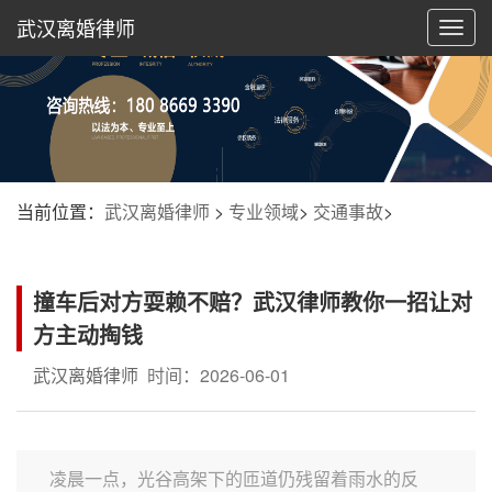
武汉离婚律师
切
换
导
航
当前位置：
武汉离婚律师
>
专业领域
>
交通事故
>
撞车后对方耍赖不赔？武汉律师教你一招让对
方主动掏钱
武汉离婚律师
时间：2026-06-01
凌晨一点，光谷高架下的匝道仍残留着雨水的反