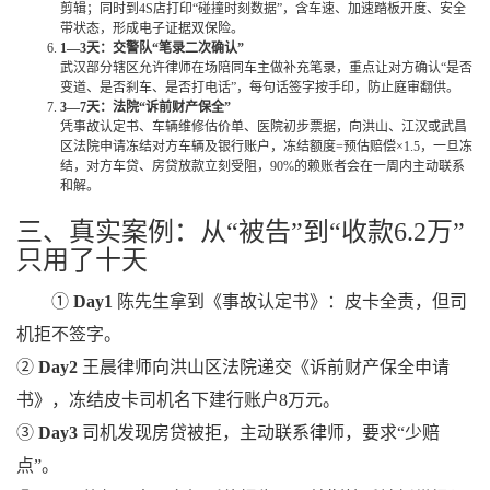
剪辑；同时到4S店打印“碰撞时刻数据”，含车速、加速踏板开度、安全
带状态，形成电子证据双保险。
1—3天：交警队“笔录二次确认”
武汉部分辖区允许律师在场陪同车主做补充笔录，重点让对方确认“是否
变道、是否刹车、是否打电话”，每句话签字按手印，防止庭审翻供。
3—7天：法院“诉前财产保全”
凭事故认定书、车辆维修估价单、医院初步票据，向洪山、江汉或武昌
区法院申请冻结对方车辆及银行账户，冻结额度=预估赔偿×1.5，一旦冻
结，对方车贷、房贷放款立刻受阻，90%的赖账者会在一周内主动联系
和解。
三、真实案例：从“被告”到“收款6.2万”
只用了十天
①
Day1
陈先生拿到《事故认定书》：皮卡全责，但司
机拒不签字。
②
Day2
王晨律师向洪山区法院递交《诉前财产保全申请
书》，冻结皮卡司机名下建行账户8万元。
③
Day3
司机发现房贷被拒，主动联系律师，要求“少赔
点”。