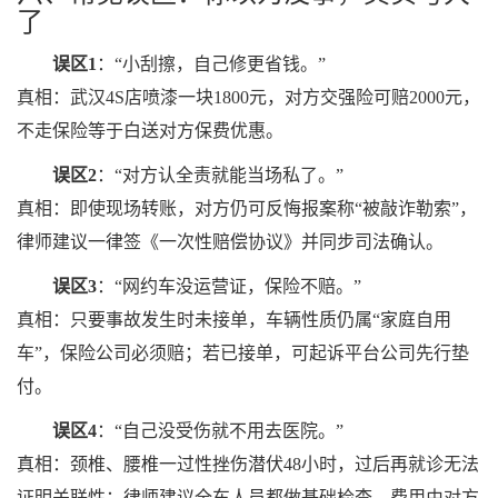
了
误区1
：“小刮擦，自己修更省钱。”
真相：武汉4S店喷漆一块1800元，对方交强险可赔2000元，
不走保险等于白送对方保费优惠。
误区2
：“对方认全责就能当场私了。”
真相：即使现场转账，对方仍可反悔报案称“被敲诈勒索”，
律师建议一律签《一次性赔偿协议》并同步司法确认。
误区3
：“网约车没运营证，保险不赔。”
真相：只要事故发生时未接单，车辆性质仍属“家庭自用
车”，保险公司必须赔；若已接单，可起诉平台公司先行垫
付。
误区4
：“自己没受伤就不用去医院。”
真相：颈椎、腰椎一过性挫伤潜伏48小时，过后再就诊无法
证明关联性；律师建议全车人员都做基础检查，费用由对方