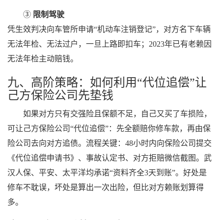
③
限制驾驶
凭生效判决向车管所申请“机动车注销登记”，对方名下车辆
无法年检、无法过户，一旦上路即扣车；2023年已有老赖因
无法年检主动赔钱。
九、高阶策略：如何利用“代位追偿”让
己方保险公司先垫钱
如果对方只有交强险且保额不足，自己又买了车损险，
可让己方保险公司“代位追偿”：先全额赔你修车款，再由保
险公司去向对方追债。流程关键：48小时内向保险公司提交
《代位追偿申请书》、事故认定书、对方拒赔微信截图。武
汉人保、平安、太平洋均承诺“资料齐全3天到账”。好处是
修车不耽误，坏处是算出一次出险，但比对方赖账划算得
多。