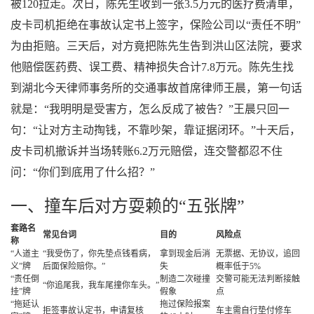
被120拉走。次日，陈先生收到一张3.5万元的医疗费清单，
皮卡司机拒绝在事故认定书上签字，保险公司以“责任不明”
为由拒赔。三天后，对方竟把陈先生告到洪山区法院，要求
他赔偿医药费、误工费、精神损失合计7.8万元。陈先生找
到湖北今天律师事务所的交通事故首席律师王晨，第一句话
就是：“我明明是受害方，怎么反成了被告？”王晨只回一
句：“让对方主动掏钱，不靠吵架，靠证据闭环。”十天后，
皮卡司机撤诉并当场转账6.2万元赔偿，连交警都忍不住
问：“你们到底用了什么招？”
一、撞车后对方耍赖的“五张牌”
套路名
常见台词
目的
风险点
称
“人道主
“我受伤了，你先垫点钱看病，
拿到现金后消
无票据、无协议，追回
义”牌
后面保险赔你。”
失
概率低于5%
“责任倒
制造二次碰撞
交警可能无法判断接触
“你追尾我，我车尾撞你车头。”
挂”牌
假象
点
“拖延认
拖过保险报案
拒签事故认定书，申请复核
车主需自行垫付修车