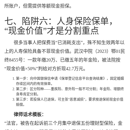
所账户，但需提供等额现金担保。
七、陷阱六：人身保险保单，
“现金价值”才是分割重点
很多当事人把保费当“已消耗支出”，殊不知生效两年以
上的人寿保险具备不菲现金价值。武汉中院（2023）鄂01民
终8455号：一款年缴20万、已缴五年的年金险，被法院按
“现金价值×50%”判给对方折现42.7万元。
第一步：向中国银保信申请《保单登记信息平台查询结果》，固定婚姻
存续区间内的有效保单。
第二步：区分险种——重疾险、意外险一般不可分割；年金险、增额终
身寿肯定分割。
第三步：若投保人已退保，可主张“恶意减损”，要求按退保前现金价值
赔偿。
律师话术模板：
“法官，被告在起诉前三个月集中退保五份理财型保险，金