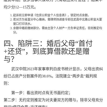
均少分12—15万元。
起诉前立即申请《住房公积金个人信息表》，锁定时点余额。
若对方为省直分中心缴纳，需律师持调查令前往武昌中北路公积金大厦
窗口打印流水。
余额中婚前缴纳部分，需由主张个人财产一方负举证责任，否则推定均
分。
四、陷阱三：婚后父母“首付
+还贷”，到底算借款还是赠
与？
武汉中院2023年家事审判白皮书统计显示，父母出资纠
纷已占房产分割案件的38.6%。法院建立“两步走”裁判规
则：
第一步：看出资时点有无书面约定；
第二步：无约定则推定为对夫妻双方的赠与，除非父母充分