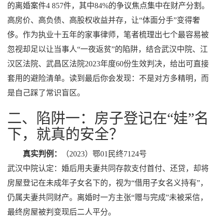
的离婚案件4 857件，其中84%的争议焦点集中在财产分割。
高房价、高负债、高股权收益并存，让“体面分手”变得奢
侈。作为执业十五年的家事律师，笔者梳理出七个最容易被
忽视却足以让当事人“一夜返贫”的陷阱，结合武汉中院、江
汉区法院、武昌区法院2023年度60份生效判决，给出可直接
套用的避险清单。读到最后你会发现：不是对方多精明，而
是自己踩了常识盲区。
二、陷阱一：房子登记在“娃”名
下，就真的安全？
真实判例：
（2023）鄂01民终7124号
武汉中院认定：婚后用夫妻共同存款支付首付、还贷，却将
房屋登记在未成年子女名下的，视为“借用子女名义持有”，
仍属夫妻共同财产。离婚时一方主张“赠与完成”未被采信，
最终房屋被判变现后二人平分。