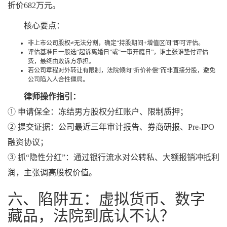
折价682万元。
核心要点：
非上市公司股权≠无法分割，确定“持股期间+增值区间”即可评估。
评估基准日一般选“起诉离婚日”或“一审开庭日”，谁主张谁垫付评估
费，最终由败诉方承担。
若公司章程对外转让有限制，法院倾向“折价补偿”而非直接分股，避免
公司陷入人合性僵局。
律师操作指引：
① 申请保全：冻结男方股权分红账户、限制质押；
② 提交证据：公司最近三年审计报告、券商研报、Pre-IPO
融资协议；
③ 抓“隐性分红”：通过银行流水对公转私、大额报销冲抵利
润，主张调高股权价值。
六、陷阱五：虚拟货币、数字
藏品，法院到底认不认？