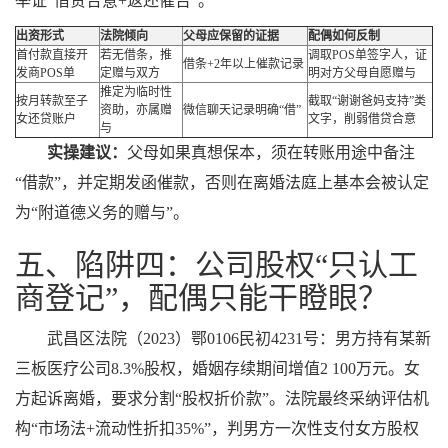
举证“借贷合意+返还催告”。
出资形式
法院倾向
父母应保留的证据
配偶如何反制
首付款直接开
若无借条，推
调取POS单签字人，证
借条+2年以上催款记录
发商POS单
定赠与双方
明对方父母自愿赠与
推定为临时性
按月转款至子
截取“谢谢爸妈支持”类
资助，亦属赠
微信聊天记录明确“借”
女还贷账户
文字，削弱借贷合意
与
实操建议：
父母如果真想保本，须在转账用途中备注
“借款”，并定期发函催款，否则在离婚法庭上基本会被认定
为“附道德义务的赠与”。
五、陷阱四：公司股权“只认工
商登记”，配偶只能干瞪眼？
武昌区法院（2023）鄂0106民初4231号：男方持有某新
三板医疗公司8.3%股权，婚姻存续期间增值2 100万元。女
方起诉离婚，要求分割“股权折价款”。法院最终采纳评估机
构“市场法+流动性折扣35%”，判男方一次性支付女方股权