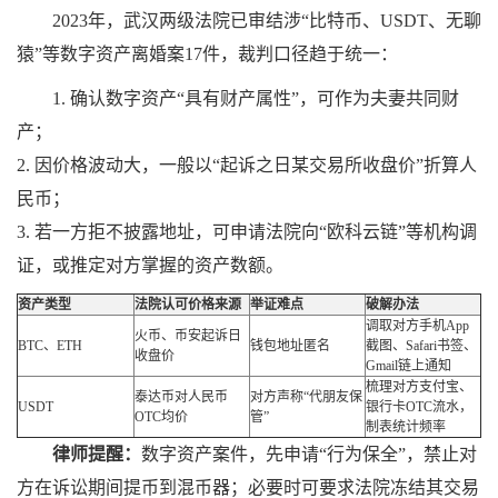
2023年，武汉两级法院已审结涉“比特币、USDT、无聊
猿”等数字资产离婚案17件，裁判口径趋于统一：
1. 确认数字资产“具有财产属性”，可作为夫妻共同财
产；
2. 因价格波动大，一般以“起诉之日某交易所收盘价”折算人
民币；
3. 若一方拒不披露地址，可申请法院向“欧科云链”等机构调
证，或推定对方掌握的资产数额。
资产类型
法院认可价格来源
举证难点
破解办法
调取对方手机App
火币、币安起诉日
BTC、ETH
钱包地址匿名
截图、Safari书签、
收盘价
Gmail链上通知
梳理对方支付宝、
泰达币对人民币
对方声称“代朋友保
USDT
银行卡OTC流水，
OTC均价
管”
制表统计频率
律师提醒：
数字资产案件，先申请“行为保全”，禁止对
方在诉讼期间提币到混币器；必要时可要求法院冻结其交易