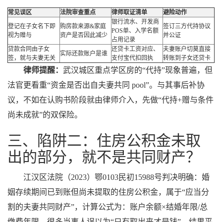
常见误区
法院审查重点
律师取证清单
避险动作
银行流水、开发商
登记在子女名下即
购房款来源&家庭
签订三方代持协议
POS单、入学名额
视为赠与
资产是否因此减少
并公证
占用记录
贷款合同由子女
还贷卡工资对应、
夫妻账户切莫直接
实际还款账户是谁
签，就与夫妻无关
支付宝代扣回执
转账到子女还贷卡
律师提醒：
武汉城区重点学区房的“代持”现象普遍，但
法官更看重“资金是否出自夫妻共同 pool”。与其事后补协
议，不如在认购书阶段就由律师介入，先做“代持+赠与条件
尚未成就”的双保险。
三、陷阱二：住房公积金未取
出的部分，就不是共同财产？
江汉区法院（2023）鄂0103民初15988号判决明确：婚
姻存续期间已到账但尚未提取的住房公积金，属于“应当分
割的夫妻共同财产”，计算公式为：账户余额×结婚年限/总
缴费年限。很多当事人误以为“只有取出来才是钱”，结果平