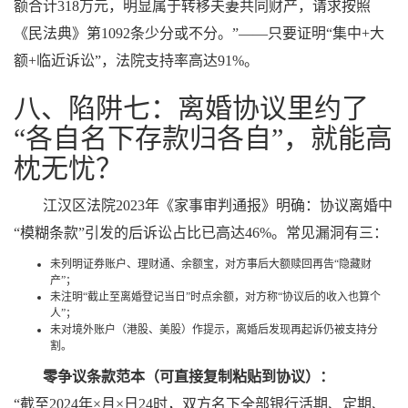
额合计318万元，明显属于转移夫妻共同财产，请求按照
《民法典》第1092条少分或不分。”——只要证明“集中+大
额+临近诉讼”，法院支持率高达91%。
八、陷阱七：离婚协议里约了
“各自名下存款归各自”，就能高
枕无忧？
江汉区法院2023年《家事审判通报》明确：协议离婚中
“模糊条款”引发的后诉讼占比已高达46%。常见漏洞有三：
未列明证券账户、理财通、余额宝，对方事后大额赎回再告“隐藏财
产”；
未注明“截止至离婚登记当日”时点余额，对方称“协议后的收入也算个
人”；
未对境外账户（港股、美股）作提示，离婚后发现再起诉仍被支持分
割。
零争议条款范本（可直接复制粘贴到协议）：
“截至2024年×月×日24时，双方名下全部银行活期、定期、