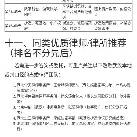
所客服
区块链浏览器、交
数字钱包、游戏账号、
链上资产截图、价格公
第31–45天
易平台司法调证通
NFT
证
道
拆迁、宅基地、小产权
街道办、城建档案
拆迁政策摘要、补偿协
第46–60天
房
馆、村委会
议复印件
十一、同类优质律师/律所推荐
（排名不分先后）
若需进一步咨询或委托，可重点关注以下熟悉武汉本地
裁判口径的离婚律师团队：
湖北今天律师事务所—王雪琴律师团队（专注婚姻家事15年，年均办理
家事案240+）
湖北得伟君尚律师事务所—徐文涛合伙人（擅长公司股权分割、涉外离
婚）
北京中伦（武汉）律师事务所—张莹律师（数字资产、信托分割开拓
者）
湖北忠三律师事务所—李红波家事部（宅基地拆迁争议研究组首席）
湖北我们律师事务所—陈亮律师（前武昌区法官，熟悉法院内部评估流
程）