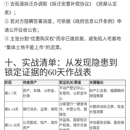
① 去街道拆迁办调取《拆迁安置补偿协议》《房屋认定
表》；
② 若对方隐瞒签署进度，可依据《政府信息公开条例》申
请公开征收公告；
③ 主张分割“优惠购买权”而非已建房屋，避免陷入宅基地
“集体土地不能上市”的泥潭。
十、实战清单：从发现隐患到
锁定证据的60天作战表
阶段
待查资产
取证机关/渠道
关键输出
不动产登记中心、
房产、车辆、公积金、
财产汇总表、婚姻期间
第1–7天
车管所、公积金中
社保
增值推算
心
20家银行一键查询
大额异动标注表、现金
第8–14天
银行流水、证券、保险
令、中登公司、银
价值测算
保信
市监局、国家知识
公司股权、知产、境外
评估报告初稿、股权保
第15–30天
产权局、境外交易
资产
全裁定